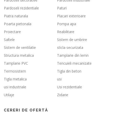
Pardoseli decorative
Pardoseli industriale
Pardoseli rezidentiale
Paturi
Piatra naturala
Placari exterioare
Poarta pietonala
Pompa apa
Proiectare
Reabilitare
Saltele
Sistem de umbrire
Sistem de ventilatie
sticla securizata
Structura metalica
Tamplarie din lemn
Tamplarie PVC
Tencuieli mecanizate
Termosistem
Tigla din beton
Tigla metalica
usi
usi industriale
Usi rezidentiale
Utilaje
Zidarie
CERERI DE OFERTĂ