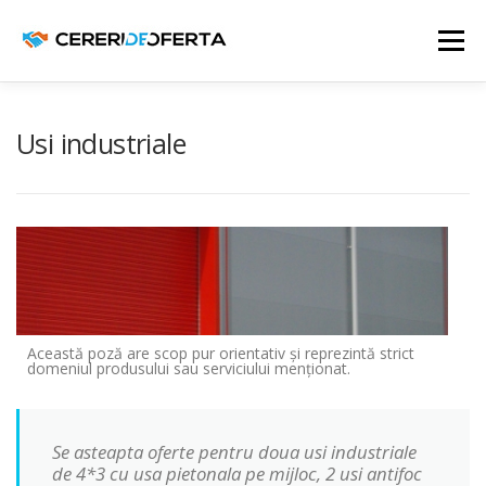
Sari
la
Meniu
conținut
ADAUGĂ CEREREA TA
BENEFICII
Usi industriale
CERERE DE OFERTĂ DIN
APRILIE 13, 2017
CERERI DE OFERTĂ
CONTACTEAZĂ-NE!
Această poză are scop pur orientativ și reprezintă strict
domeniul produsului sau serviciului menționat.
Se asteapta oferte pentru doua usi industriale
de 4*3 cu usa pietonala pe mijloc, 2 usi antifoc