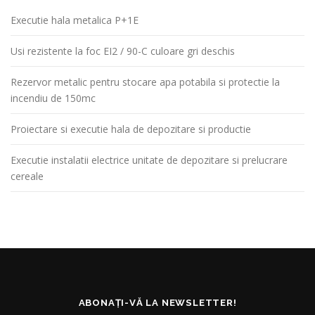
Executie hala metalica P+1E
Usi rezistente la foc EI2 / 90-C culoare gri deschis
Rezervor metalic pentru stocare apa potabila si protectie la
incendiu de 150mc
Proiectare si executie hala de depozitare si productie
Executie instalatii electrice unitate de depozitare si prelucrare
cereale
ABONAȚI-VĂ LA NEWSLETTER!