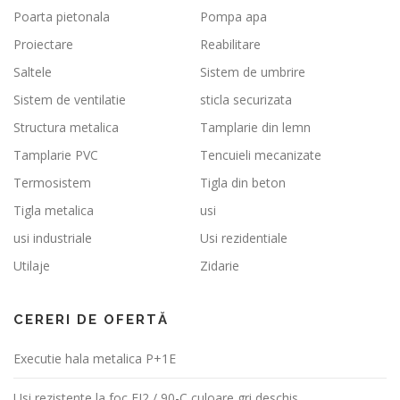
Poarta pietonala
Pompa apa
Proiectare
Reabilitare
Saltele
Sistem de umbrire
Sistem de ventilatie
sticla securizata
Structura metalica
Tamplarie din lemn
Tamplarie PVC
Tencuieli mecanizate
Termosistem
Tigla din beton
Tigla metalica
usi
usi industriale
Usi rezidentiale
Utilaje
Zidarie
CERERI DE OFERTĂ
Executie hala metalica P+1E
Usi rezistente la foc EI2 / 90-C culoare gri deschis