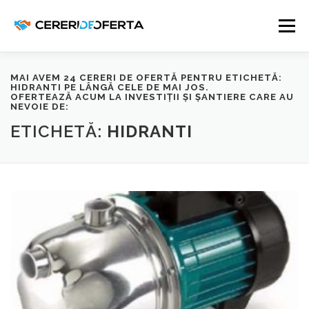
Sari
la
Meniu
conținut
MAI AVEM 24 CERERI DE OFERTĂ PENTRU ETICHETĂ:
ADAUGĂ CEREREA TA
BENEFICII
HIDRANTI
PE LÂNGĂ CELE DE MAI JOS.
OFERTEAZĂ ACUM LA INVESTIȚII ȘI ȘANTIERE CARE AU
NEVOIE DE:
ETICHETĂ:
HIDRANTI
CERERI DE OFERTĂ
CONTACTEAZĂ-NE!