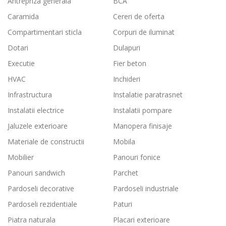
Antrepriza generala
BCA
Caramida
Cereri de oferta
Compartimentari sticla
Corpuri de iluminat
Dotari
Dulapuri
Executie
Fier beton
HVAC
Inchideri
Infrastructura
Instalatie paratrasnet
Instalatii electrice
Instalatii pompare
Jaluzele exterioare
Manopera finisaje
Materiale de constructii
Mobila
Mobilier
Panouri fonice
Panouri sandwich
Parchet
Pardoseli decorative
Pardoseli industriale
Pardoseli rezidentiale
Paturi
Piatra naturala
Placari exterioare