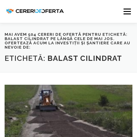
Sari
la
Meniu
conținut
MAI AVEM 504 CERERI DE OFERTĂ PENTRU ETICHETĂ:
ADAUGĂ CEREREA TA
BENEFICII
BALAST CILINDRAT
PE LÂNGĂ CELE DE MAI JOS.
OFERTEAZĂ ACUM LA INVESTIȚII ȘI ȘANTIERE CARE AU
NEVOIE DE:
ETICHETĂ:
BALAST CILINDRAT
CERERI DE OFERTĂ
CONTACTEAZĂ-NE!