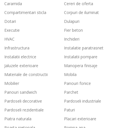
Caramida
Cereri de oferta
Compartimentari sticla
Corpuri de iluminat
Dotari
Dulapuri
Executie
Fier beton
HVAC
Inchideri
Infrastructura
Instalatie paratrasnet
Instalatii electrice
Instalatii pompare
Jaluzele exterioare
Manopera finisaje
Materiale de constructii
Mobila
Mobilier
Panouri fonice
Panouri sandwich
Parchet
Pardoseli decorative
Pardoseli industriale
Pardoseli rezidentiale
Paturi
Piatra naturala
Placari exterioare
Poarta pietonala
Pompa apa