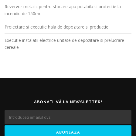
Rezervor metalic pentru stocare apa potabila si protectie la
incendiu de 150mc
Proiectare si executie hala de depozitare si productie
Executie instalatii electrice unitate de depozitare si prelucrare
cereale
ABONAȚI-VĂ LA NEWSLETTER!