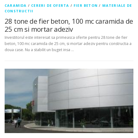
CARAMIDA
/
CERERI DE OFERTA
/
FIER BETON
/
MATERIALE DE
CONSTRUCTII
28 tone de fier beton, 100 mc caramida de
25 cm si mortar adeziv
Investitorul este interesat sa primeasca oferte pentru 28 tone de fier
beton, 100 mc caramida de 25 cm, si mortar adeziv pentru constructia a
doua case. Nu a stabilit un buget insa …