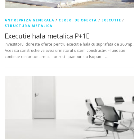
i
d
ANTREPRIZA GENERALA
/
CERERI DE OFERTA
/
EXECUTIE
/
STRUCTURA METALICA
e
Executie hala metalica P+1E
o
Investitorul doreste oferte pentru executie hala cu suprafata de 360mp,
f
Aceasta constructie va avea urmatorul sistem constructiv: – fundatie
continue din beton armat – pereti – panouri tip Isopan – …
e
r
t
a