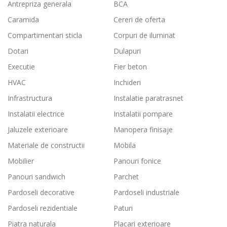
Antrepriza generala
BCA
r
Caramida
Cereri de oferta
t
Compartimentari sticla
Corpuri de iluminat
i
c
Dotari
Dulapuri
o
Executie
Fier beton
l
HVAC
Inchideri
e
Infrastructura
Instalatie paratrasnet
Instalatii electrice
Instalatii pompare
Jaluzele exterioare
Manopera finisaje
Materiale de constructii
Mobila
Mobilier
Panouri fonice
Panouri sandwich
Parchet
Pardoseli decorative
Pardoseli industriale
Pardoseli rezidentiale
Paturi
Piatra naturala
Placari exterioare