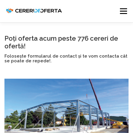
Sari
la
Meniu
conținut
ADAUGĂ CEREREA TA
BENEFICII
Poți oferta acum peste 776 cereri de
ofertă!
CERERI DE OFERTĂ
CONTACTEAZĂ-NE!
Folosește formularul de contact și te vom contacta cât
se poate de repede!.
C
e
r
e
r