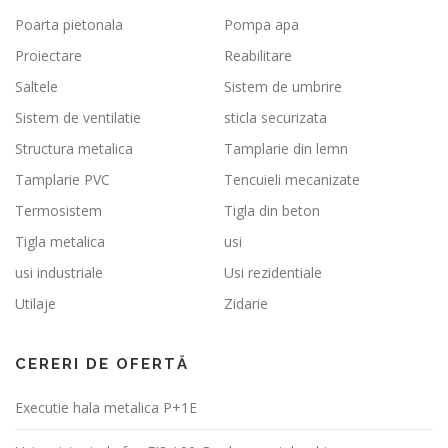
Poarta pietonala
Pompa apa
Proiectare
Reabilitare
Saltele
Sistem de umbrire
Sistem de ventilatie
sticla securizata
Structura metalica
Tamplarie din lemn
Tamplarie PVC
Tencuieli mecanizate
Termosistem
Tigla din beton
Tigla metalica
usi
usi industriale
Usi rezidentiale
Utilaje
Zidarie
CERERI DE OFERTĂ
Executie hala metalica P+1E