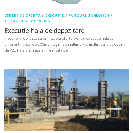
CERERI DE OFERTA
/
EXECUTIE
/
PANOURI SANDWICH
/
STRUCTURA METALICA
Executie hala de depozitare
Invesitorul doreste sa primeasca oferte pentru executie hala cu
amprenta la sol de 200mp, regim de inaltime P si inaltimea la streasina
de 4,5. Hala urmeaza a fi realizata pe …