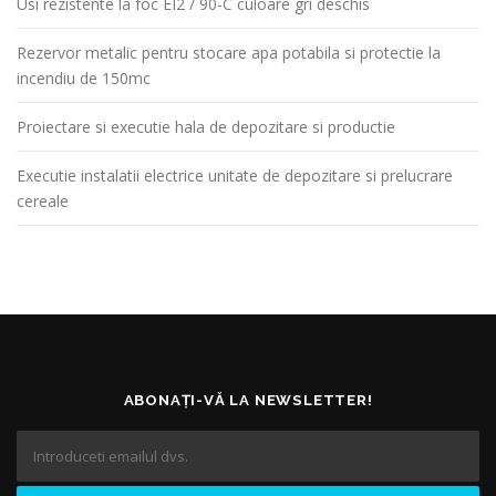
Usi rezistente la foc EI2 / 90-C culoare gri deschis
Rezervor metalic pentru stocare apa potabila si protectie la
incendiu de 150mc
Proiectare si executie hala de depozitare si productie
Executie instalatii electrice unitate de depozitare si prelucrare
cereale
ABONAȚI-VĂ LA NEWSLETTER!