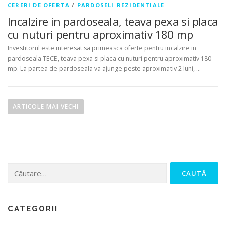
CERERI DE OFERTA
/
PARDOSELI REZIDENTIALE
Incalzire in pardoseala, teava pexa si placa
cu nuturi pentru aproximativ 180 mp
Investitorul este interesat sa primeasca oferte pentru incalzire in
pardoseala TECE, teava pexa si placa cu nuturi pentru aproximativ 180
mp. La partea de pardoseala va ajunge peste aproximativ 2 luni, …
N
a
ARTICOLE MAI VECHI
v
i
g
a
Caută
r
după:
e
î
n
CATEGORII
a